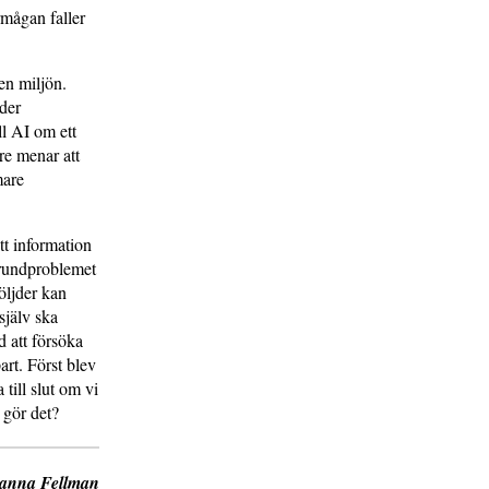
mågan faller
en miljön.
der
ll AI om ett
re menar att
mare
tt information
Grundproblemet
öljder kan
själv ska
 att försöka
art. Först blev
till slut om vi
 gör det?
anna Fellman