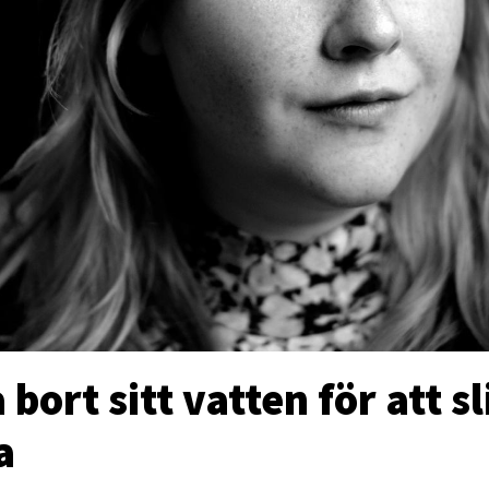
 bort sitt vatten för att s
a