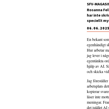
SFV-MAGASI
Rosanna Fell
har inte skr
speciellt my
06.06.202
En bekant som 
egenhändigt sk
Hur arbetar ma
jag lever i någ
egentänkta ord
hjälp av AI. S
och skicka vid
Jag föreställe
arbetsplats det
kopierar svare
läser inte mott
meningar. Fram
det istället A