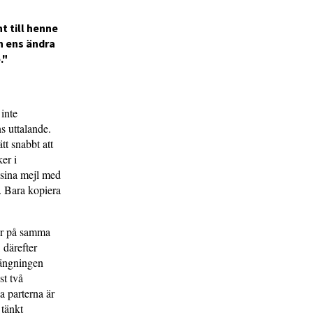
t till henne
n ens ändra
."
inte
s uttalande.
t snabbt att
er i
 sina mejl med
. Bara kopiera
ner på samma
, därefter
längningen
st två
a parterna är
 tänkt