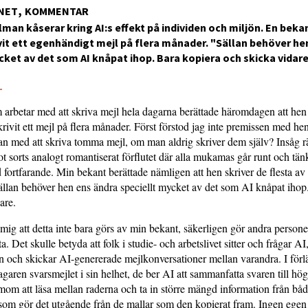
NET
KOMMENTAR
man kåserar kring AI:s effekt på individen och miljön. En bekan
ivit ett egenhändigt mejl på flera månader. "Sällan behöver he
cket av det som AI knåpat ihop. Bara kopiera och skicka vidare
5
arbetar med att skriva mejl hela dagarna berättade häromdagen att hen 
rivit ett mejl på flera månader. Först förstod jag inte premissen med hen
n med att skriva tomma mejl, om man aldrig skriver dem själv? Insåg rät
ot sorts analogt romantiserat förflutet där alla mukamas går runt och tänk
 fortfarande. Min bekant berättade nämligen att hen skriver de flesta av
ällan behöver hen ens ändra speciellt mycket av det som AI knåpat ihop
are.
r mig att detta inte bara görs av min bekant, säkerligen gör andra perso
ta. Det skulle betyda att folk i studie- och arbetslivet sitter och frågar AI
n och skickar AI-genererade mejlkonversationer mellan varandra. I för
agaren svarsmejlet i sin helhet, de ber AI att sammanfatta svaren till hög
om att läsa mellan raderna och ta in större mängd information från båd
I som gör det utgående från de mallar som den kopierat fram. Ingen egen