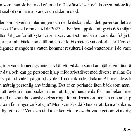
 som man skrivit med eftertanke. Läsförståelsen och koncentrationsför
t snabbt om man använder en sådan metod.
der som påverkar inlärningen och det kritiska tänkandet, påverkar det äv
anska Forbes kommer AI år 2027 att behöva uppskattningsvis 6,6 miljar
en årligen för att kyla ner sina servrar. Det innebär att en enkel fråga ti
ner ner från bäckar små till miljarder kubikmeters vattenförluster. Forska
digande mängderna vatten kommer resultera i ökad vattenbrist i de var
.
 inte vara domedagstanten. AI är ett redskap som kan hjälpa en hitta rä
r data och kan ge personer hjälp inför arbetslivet med diverse mallar. 
dast på individen på grund av den fria marknaden bakom AI, men dess f
 måttlig personlig användning. Det är en porlande liten bäck som man 
 att reglera innan bäcken runnit ut. Jag utmanade därför min bekant med
t mejl nu som då, kanske också ringa för att forma ord mellan en annan p
, vem fan ringer en kollega? Men vem ska då klara av att forma tankarna 
digt gör det? Vem ska tänka tanken vidare överhuvudtaget om vi aldrig
Ros