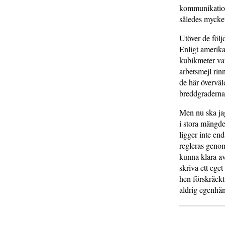
kommunikation
således mycke
Utöver de följ
Enligt amerik
kubikmeter vatt
arbetsmejl rin
de här överväl
breddgraderna
Men nu ska jag
i stora mängde
ligger inte en
regleras genom
kunna klara av
skriva ett ege
hen förskräckt
aldrig egenhän