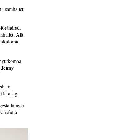
n i samhället,
oförändrad.
mhället. Allt
 skolorna.
n nyutkomna
Jenny
a
rskare.
t lära sig.
geställningar.
varsfulla