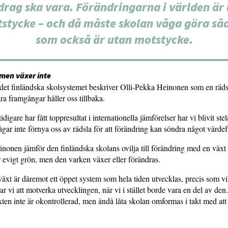
rag ska vara. Förändringarna i världen är
stycke – och då måste skolan våga göra så
som också är utan motstycke.
 men växer inte
det finländska skolsystemet beskriver Olli-Pekka Heinonen som en räds
ra framgångar håller oss tillbaka.
idigare har fått toppresultat i internationella jämförelser har vi blivit ste
ågar inte förnya oss av rädsla för att förändring kan söndra något värdefu
nonen jämför den finländska skolans ovilja till förändring med en växt i
 evigt grön, men den varken växer eller förändras.
äxt är däremot ett öppet system som hela tiden utvecklas, precis som vi
r vi att motverka utvecklingen, när vi i stället borde vara en del av den.
lväxten inte är okontrollerad, men ändå låta skolan omformas i takt med at