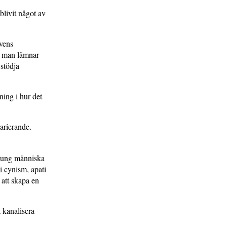
blivit något av
evens
tt man lämnar
 stödja
ning i hur det
varierande.
n ung människa
i cynism, apati
 att skapa en
t kanalisera