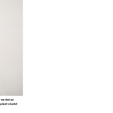
 en del av
ycket starkt