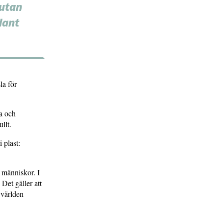
 utan
dant
la för
la och
llt.
 plast:
 människor. I
 Det gäller att
t världen