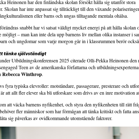
kka Heinonen har den finländska skolan försökt hålla sig utanför stora
. Skolan har inte anpassat sig tillräckligt till den växande polariseringe
gkulturalismen eller barns och ungas tilltagande mentala ohälsa.
förändras snabbt har vi satsat väldigt mycket energi på att hålla skolan 
e möjligt – man kan inte dela upp barnens liv mellan olika instanser i sa
barn och ungdomar som varje morgon går in i klassrummen berör också
tt tänka självständigt
ag under Utbildningskonferensen 2025 citerade Olli-Pekka Heinonen de
engaged Teen av de amerikanska författarna och utbildningsexpertern
Rebecca Winthrop
h
.
vs fyra typiska elevroller: motståndare, passagerare, presterare och utfo
r att allt fler elever ska bli utforskare som drivs av en inre motivation at
om att väcka barnens nyfikenhet, och styra den nyfikenheten till rätt frå
behöver fler människor som har förmågan att tänka kritiskt och fatta ans
t låta sig påverkas av ovidkommande utomstående faktorer.