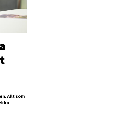
ta
t
en. Allt som
Pekka