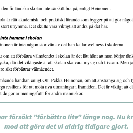
 den finländska skolan inte särskilt bra på, enligt Heinonen.
la är rätt akademisk, och praktiskt lärande som bygger på att gör något
gt stort utrymme. Det skulle vara viktigt att ändra på det här.
 inte hemma i skolan
nonen är inte någon stor vän av det han kallar wellness i skolorna.
r om att förbättra välmåendet i skolan är det lätt hänt att man börjar tän
ycka, där det viktigaste är att skolan ska vara mysig och trivsam. Men jag
re sikt förbättrar välmåendet.
ående handlar, enligt Olli-Pekka Heinonen, om att anstränga sig och l
a resiliens för att möta nya utmaningar i framtiden. Det är viktigt att e
et de gör är meningsfullt för andra människor.
har försökt ”förbättra lite” länge nog. Nu k
mod att göra det vi aldrig tidigare gjort.