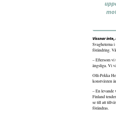
uppd
mot
Vissnar inte,
Svagheterna i 
förändring. Vå
– Eftersom vi t
ängsliga. Vi v
Olli-Pekka Hei
konstväxten är
– En levande v
Finland tendera
se till att til
förändras.