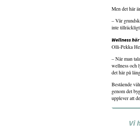
Men det här är
– Vår grundsko
inte tillräckli
Wellness hör
Olli-Pekka Hei
– När man tala
wellness och l
det här på läng
Bestående välm
genom det bygg
upplever att d
Vi 