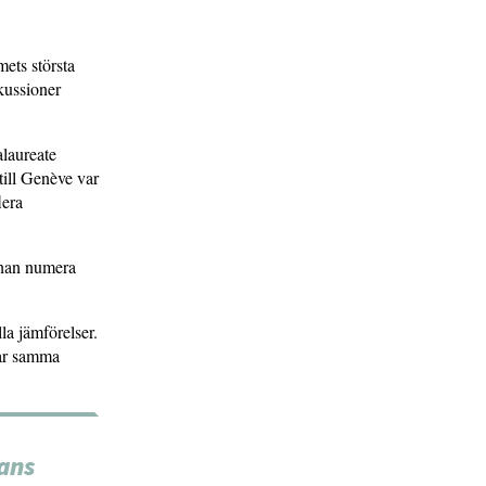
mets största
kussioner
alaureate
till Genève var
lera
 han numera
lla jämförelser.
har samma
ans