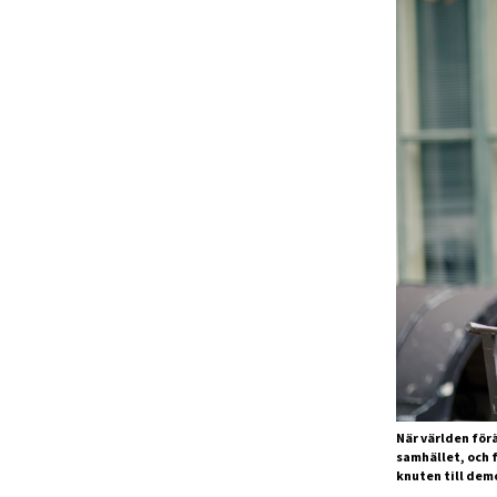
När världen förä
samhället, och 
knuten till dem