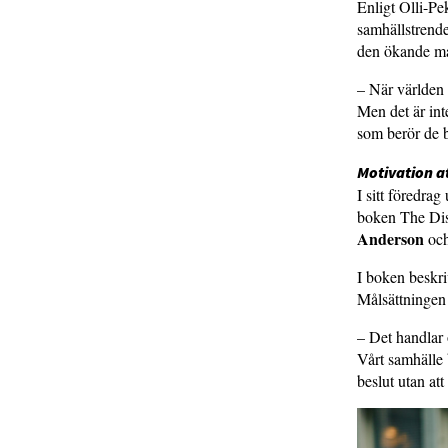
Enligt Olli-Pe
samhällstrender
den ökande mån
– När världen 
Men det är int
som berör de 
Motivation a
I sitt föredr
boken The Dis
Anderson
oc
I boken beskri
Målsättningen ä
– Det handlar 
Vårt samhälle 
beslut utan at