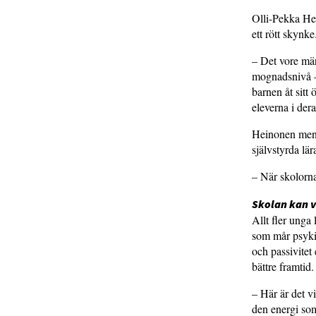
Olli-Pekka Hei
ett rött skynke
– Det vore mär
mognadsnivå – 
barnen åt sitt 
eleverna i der
Heinonen menar 
självstyrda lär
– När skolorna 
Skolan kan v
Allt fler unga
som mår psykis
och passivitet 
bättre framtid.
– Här är det v
den energi som