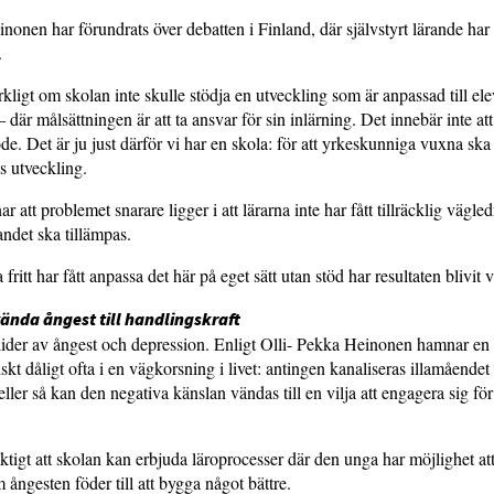
nonen har förundrats över debatten i Finland, där självstyrt lärande har 
.
kligt om skolan inte skulle stödja en utveckling som är anpassad till el
där målsättningen är att ta ansvar för sin inlärning. Det innebär inte a
öde. Det är ju just därför vi har en skola: för att yrkeskunniga vuxna ska
as utveckling.
att problemet snarare ligger i att lärarna inte har fått tillräcklig vägled
andet ska tillämpas.
fritt har fått anpassa det här på eget sätt utan stöd har resultaten blivit 
ända ångest till handlingskraft
 lider av ångest och depression. Enligt Olli- Pekka Heinonen hamnar e
kt dåligt ofta i en vägkorsning i livet: antingen kanaliseras illamåendet 
eller så kan den negativa känslan vändas till en vilja att engagera sig för
iktigt att skolan kan erbjuda läroprocesser där den unga har möjlighet at
 ångesten föder till att bygga något bättre.