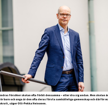
ndras försöker skolan ofta förbli densamma – eller dra sig undan. Men skolan är
för barn och unga är den ofta deras första samhälleliga gemenskap och därför m
okrati, säger Olli-Pekka Heinonen.