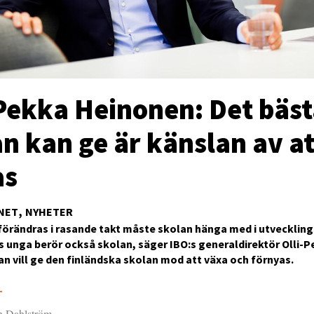
-Pekka Heinonen: Det bäs
n kan ge är känslan av at
as
NET
NYHETER
förändras i rasande takt måste skolan hänga med i utveckling
 unga berör också skolan, säger IBO:s generaldirektör Olli-
n vill ge den finländska skolan mod att växa och förnyas.
5
an Dahlström