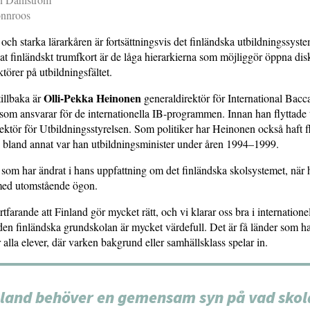
önnroos
ch starka lärarkåren är fortsättningsvis det finländska utbildningssyste
nat finländskt trumfkort är de låga hierarkierna som möjliggör öppna dis
törer på utbildningsfältet.
Olli-Pekka Heinonen
tillbaka är
generaldirektör för International Bacc
som ansvarar för de internationella IB-programmen. Innan han flyttade 
ektör för Utbildningsstyrelsen. Som politiker har Heinonen också haft f
, bland annat var han utbildningsminister under åren 1994–1999.
 som har ändrat i hans uppfattning om det finländska skolsystemet, när
 med utomstående ögon.
rtfarande att Finland gör mycket rätt, och vi klarar oss bra i internatione
den finländska grundskolan är mycket värdefull. Det är få länder som 
 alla elever, där varken bakgrund eller samhällsklass spelar in.
nland behöver en gemensam syn på vad skol