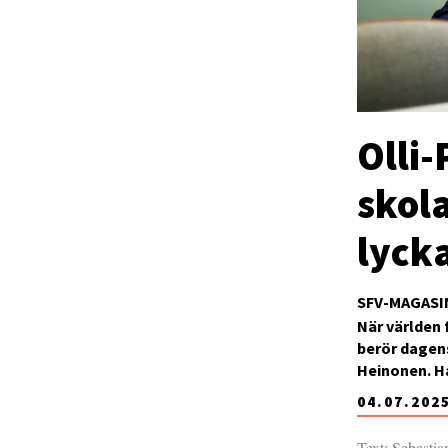
Olli
skola
lyck
SFV-MAGASI
När världen 
berör dagens
Heinonen. Ha
04.07.202
Text: Sebasti