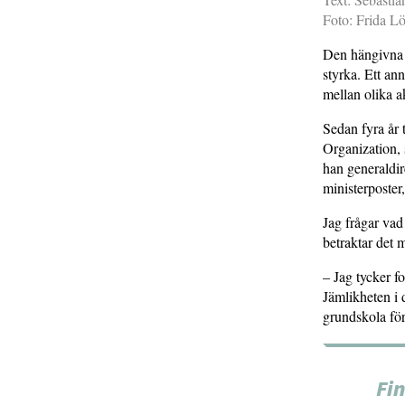
Foto: Frida L
Den hängivna o
styrka. Ett an
mellan olika ak
Sedan fyra år 
Organization, 
han generaldir
ministerposter
Jag frågar vad
betraktar det
– Jag tycker fo
Jämlikheten i 
grundskola för
Fi