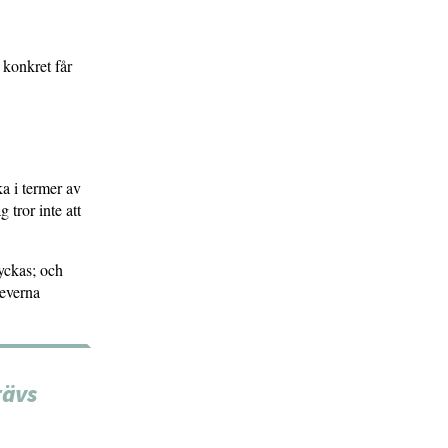
 konkret får
ka i termer av
 tror inte att
yckas; och
leverna
rävs