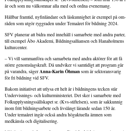
år och som nu välkomnar alla med och ordna evenemang.
Hållbar framtid, nyfinlän­dare och läskunnig­het är exempel på om­
råden som utgör rygg­raden under Temaåret för bildning 2024.
SFV planerar att bidra med innehåll i samarbete med andra parter,
till exempel Åbo Akademi, Bildningsalliansen och Hanaholmens
kulturcenter.
– Vi vill sammanföra och samarbeta med andra aktörer för att få
större genom­slagskraft. Då undviker vi samtidigt att program går
Anna-Karin Öhman
på varandra, säger
som är sektoransvarig
för fri bildning vid SFV.
Bakom initiativet att utlysa ett helt år i bildningens tecken står
Undervisnings- och kulturministeriet. Det sker i samarbete med
Folkupplysningssällskapet sr. (Kvs-stiftelsen), som är sakkunnig
inom fritt bildningsarbete och livslångt lärande sedan 150 år.
Under temaåret ingår också andra högaktuella ämnen som
medkänsla och digitalisering.