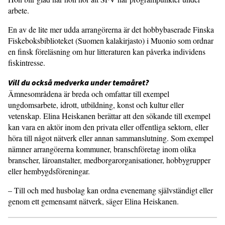
arbete.
En av de lite mer udda arrangörerna är det hobbybaserade Finska
Fiskeboks­biblioteket (Suomen kalakirjasto) i Muonio som ordnar
en finsk föreläs­ning om hur litteraturen kan påverka individens
fiskintresse.
Vill du också medverka under tema­året?
Ämnesområdena är breda och omfattar till exempel
ungdomsarbete, idrott, utbildning, konst och kultur eller
vetenskap. Elina Heiskanen berättar att den sökande till exempel
kan vara en aktör inom den privata eller offentliga sektorn, eller
höra till något nätverk eller annan sammanslutning. Som exempel
nämner arrangörerna kommuner, branschföretag inom olika
branscher, läroanstalter, medborgarorganisationer, hobbygrupper
eller hembygdsföre­ningar.
– Till och med husbolag kan ordna evenemang självständigt eller
genom ett gemensamt nätverk, säger Elina Heiskanen.