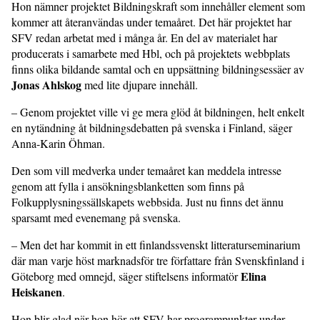
Hon nämner projektet Bildningskraft som innehåller element som
kommer att återanvändas under temaåret. Det här projektet har
SFV redan arbetat med i många år. En del av materialet har
producerats i samarbete med Hbl, och på projektets webbplats
finns olika bildande samtal och en uppsättning bildningsessäer av
Jonas Ahlskog
med lite djupare innehåll.
– Genom projektet ville vi ge mera glöd åt bildningen, helt enkelt
en nytändning åt bildningsdebatten på svenska i Fin­land, säger
Anna-Karin Öhman.
Den som vill medverka under temaåret kan meddela intresse
genom att fylla i ansökningsblanketten som finns på
Folkupplysningssällskapets webbsida. Just nu finns det ännu
sparsamt med evene­mang på svenska.
– Men det har kommit in ett finlands­svenskt litteraturseminarium
där man varje höst marknadsför tre författare från Svenskfinland i
Elina
Göteborg med omnejd, säger stiftelsens informatör
Heiskanen
.
Hon blir glad när hon hör att SFV har programpunkter under