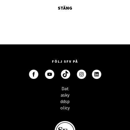
STÄNG
FÖLJ SFV PÅ
Dat
asky
ddsp
olicy