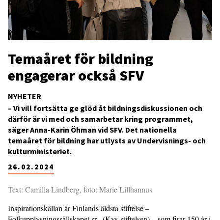
Temaåret för bildning
engagerar också SFV
NYHETER
– Vi vill fortsätta ge glöd åt bildningsdiskussionen och
därför är vi med och samarbetar kring programmet,
säger Anna-Karin Öhman vid SFV. Det nationella
temaåret för bildning har utlysts av Undervisnings- och
kulturministeriet.
26.02.2024
Text: Camilla Lindberg, foto: Marie Lillhannus
Inspirationskällan är Finlands äldsta stiftelse –
Folkupplysningssällskapet sr. (Kvs-stiftelsen) – som firar 150 år i