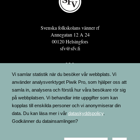
Svenska folkskolans vänner rf
Annegatan 12 A 24
00120 Helsingfors
sfv@sfv.fi
GRO
FÖRENINGSRESURSEN
Vi samlar statistik när du besöker vår webbplats. Vi
använder analysverktyget Piwik Pro, som hjälper oss att
MINNESRUNOR.FI
samla in, analysera och förstå hur våra besökare rör sig
UPPSLAGSVERKET FINLAND
på webbplatsen. Vi behandlar inte uppgifter som kan
LÄGENHETER
kopplas till enskilda personer och vi anonymiserar din
FAKTURERING
data. Du kan läsa mer i vår
dataskyddspolicy
.
Godkänner du datainsamlingen?