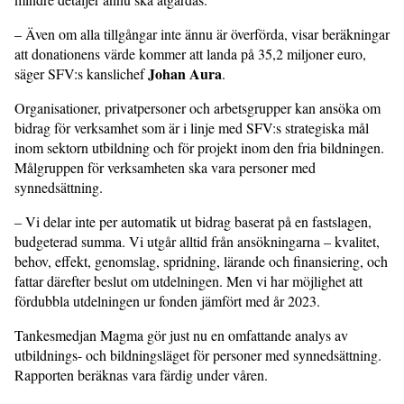
– Även om alla tillgångar inte ännu är överförda, visar beräkningar
att donationens värde kommer att landa på 35,2 miljoner euro,
Johan Aura
säger SFV:s kanslichef
.
Organisationer, privatpersoner och arbetsgrupper kan ansöka om
bidrag för verksamhet som är i linje med SFV:s strategiska mål
inom sektorn utbildning och för projekt inom den fria bildningen.
Målgruppen för verksamheten ska vara personer med
synnedsättning.
– Vi delar inte per automatik ut bidrag baserat på en fastslagen,
budgeterad summa. Vi utgår alltid från ansökningarna – kvalitet,
behov, effekt, genomslag, spridning, lärande och finansiering, och
fattar därefter beslut om utdelningen. Men vi har möjlighet att
fördubbla utdelningen ur fonden jämfört med år 2023.
Tankesmedjan Magma gör just nu en omfattande analys av
utbildnings- och bildningsläget för personer med synnedsättning.
Rapporten beräknas vara färdig under våren.