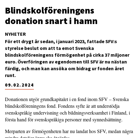
Blindskolföreningens
donation snart i hamn
NYHETER
För ett drygt år sedan, i januari 2023, fattade SFV:s
styrelse beslut om att ta emot Svenska
blindskolföreningens förmögenhet på cirka 37 miljoner
euro. Överföringen av egendomen till SFV är nu nästan
färdig, och man kan ansöka om bidrag ur fonden året
runt.
09.02.2024
Donationen utgör grundkapitalet i en fond inom SFV – Svenska
blindskolföreningens fond. Fondens syfte är att understödja
svenskspråkig undervisning och bildningsverksamhet i Finland, i
första hand för svenskspråkiga personer med synnedsättning.
Merparten av förmögenheten har nu landat hos SFV, medan några
mindre detaljer ännu ska åtgärdas.