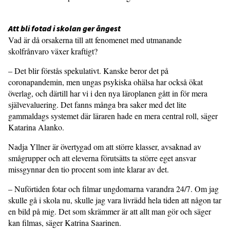
Att bli fotad i skolan ger ångest
Vad är då orsakerna till att fenomenet med utmanande
skolfrånvaro växer kraftigt?
– Det blir förstås spekulativt. Kanske beror det på
coronapandemin, men ungas psykiska ohälsa har också ökat
överlag, och därtill har vi i den nya läroplanen gått in för mera
självevaluering. Det fanns många bra saker med det lite
gammaldags systemet där läraren hade en mera central roll, säger
Katarina Alanko.
Nadja Yllner är övertygad om att större klasser, avsaknad av
smågrupper och att eleverna förutsätts ta större eget ansvar
missgynnar den tio procent som inte klarar av det.
– Nuförtiden fotar och filmar ungdomarna varandra 24/7. Om jag
skulle gå i skola nu, skulle jag vara livrädd hela tiden att någon tar
en bild på mig. Det som skrämmer är att allt man gör och säger
kan filmas, säger Katrina Saarinen.