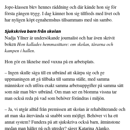
Jopo-klassen blev hennes räddning och där kände hon sig för
första gången trygg. I dag känner hon sig tillfreds med livet och
har nyligen köpt egnahemshus tillsammans med sin sambo.
Sjukskriva barn från skolan
Nadja Yllner är undersökande journalist och har även skrivit
boken
Hon kallades hemmasittare: om skolan, tårarna och
kampen i hallen
.
Hon gör en liknelse med vuxna på en arbetsplats.
– Ingen skulle säga till en utbränd att skärpa sig och ge
uppmaningen att gå tillbaka till samma ställe, med samma
människor och utföra exakt samma arbetsuppgifter på samma sätt
som när man blev utbränd. Om man ser en blomma vissna tar
man också reda på vad som behöver förändras i miljön.
– Ja, vi utgår alltid från premissen att skolan är rehabiliterande och
att man ska återvända så snabbt som möjligt. Behöver vi ha ett
annat system? Fundera på att sjukskriva också barn, åtminstone
medan man håller på och utreder? säger Katarina Alanko.