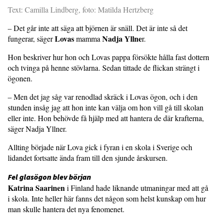
Text: Camilla Lindberg, foto: Matilda Hertzberg
– Det går inte att säga att björnen är snäll. Det är inte så det
Lovas
Nadja Yllne
fungerar, säger
mamma
r.
Hon beskriver hur hon och Lovas pappa försökte hålla fast dottern
och tvinga på henne stövlarna. Sedan tittade de flickan strängt i
ögonen.
– Men det jag såg var renodlad skräck i Lovas ögon, och i den
stunden insåg jag att hon inte kan välja om hon vill gå till skolan
eller inte. Hon behövde få hjälp med att hantera de där krafterna,
säger Nadja Yllner.
Allting började när Lova gick i fyran i en skola i Sverige och
lidandet fortsatte ända fram till den sjunde årskursen.
Fel glasögon blev början
Katrina Saarinen
i Finland hade liknande utmaningar med att gå
i skola. Inte heller här fanns det någon som helst kunskap om hur
man skulle hantera det nya fenomenet.