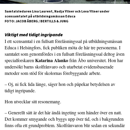
Samtalsledaren Lina Laurent, Nadja Yllner och Lova Yllner under
scensamtalet på utbildningsmässan Educa
FOTO: JACOB ÅBERG / BERTILLS & JUNG
Viktigt med tidigt ingripande
I ett scensamtal i en fullsatt föreläsningssal på utbildningsmässan
Educa i Helsingfors, fick publiken möta de här tre personerna. I
samtalet som genomfördes i en fullsatt föreläsningssal deltog även
Katarina Alanko
specialforskaren
från Åbo universitet. Hon har
undersökt barns skolfrånvaro och utarbetat evidensbaserade
metoder som stöd för skolornas förebyggande arbete.
– Oj, ni fick lida länge, säger hon och påpekar betydelsen av
tidigt ingripande.
Hon utvecklar sitt resonemang.
– Generellt sätt är det här ändå ingeting som händer över en natt.
Det kommer smygande och byggs upp över tid, och i bakgrunden
finns ofta ett grundproblem. Skolfrånvaron blir sedan en sekundär