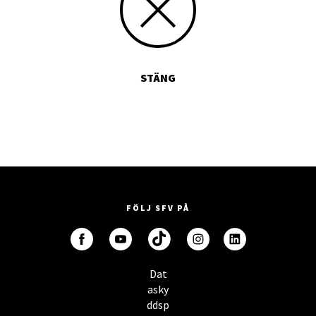
STÄNG
FÖLJ SFV PÅ
Dat
asky
ddsp