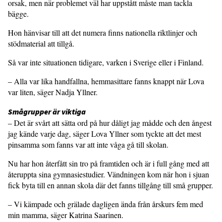
orsak, men när problemet väl har uppstått måste man tackla
bägge.
Hon hänvisar till att det numera finns nationella riktlinjer och
stödmaterial att tillgå.
Så var inte situationen tidigare, varken i Sverige eller i Finland.
– Alla var lika handfallna, hemmasittare fanns knappt när Lova
var liten, säger Nadja Yllner.
Smågrupper är viktiga
– Det är svårt att sätta ord på hur dåligt jag mådde och den ångest
jag kände varje dag, säger Lova Yllner som tyckte att det mest
pinsamma som fanns var att inte våga gå till skolan.
Nu har hon återfått sin tro på framtiden och är i full gång med att
återuppta sina gymnasiestudier. Vändningen kom när hon i sjuan
fick byta till en annan skola där det fanns tillgång till små grupper.
– Vi kämpade och grälade dagligen ända från årskurs fem med
min mamma, säger Katrina Saarinen.