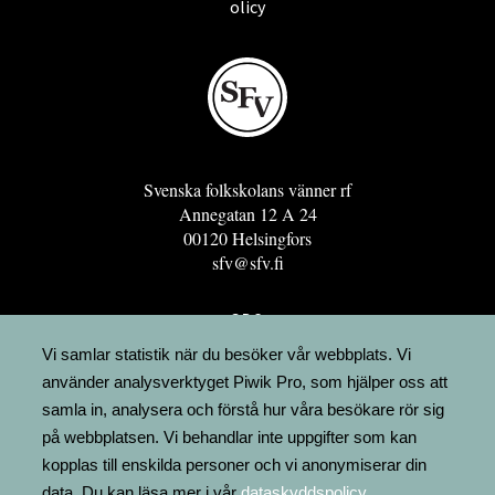
olicy
Svenska folkskolans vänner rf
Annegatan 12 A 24
00120 Helsingfors
sfv@sfv.fi
GRO
FÖRENINGSRESURSEN
Vi samlar statistik när du besöker vår webbplats. Vi
använder analysverktyget Piwik Pro, som hjälper oss att
MINNESRUNOR.FI
samla in, analysera och förstå hur våra besökare rör sig
UPPSLAGSVERKET FINLAND
på webbplatsen. Vi behandlar inte uppgifter som kan
LÄGENHETER
kopplas till enskilda personer och vi anonymiserar din
FAKTURERING
data. Du kan läsa mer i vår
dataskyddspolicy
.