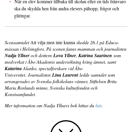
När en elev kommer tillbaka till skolan efter en tids frånvaro
ska du skydda hen från andra elevers påhopp, frågor och
gliringar.
Scensamtalet
Att vilja men inte kunna
skedde 26.1 på Educa-
mässan i Helsingfors. På scenen fanns mamman och journalisten
Nadja Yllner
och dottern
Lova Yllner
,
Katrina Saarinen
som
medverkat i Åbo Akademis undersökning kring ämnet, samt
Katarina
Alanko, specialforskare vid Åbo
Universitet. Journalisten
Lina Laurent
ledde samtalet som
arrangerades av Svenska folkskolans vänner, Stiftelsen Brita
Maria Renlunds minne, Svenska kulturfonden och
Konstsamfundet.
Mer information om Nadja Yllners bok hittar du
här
.