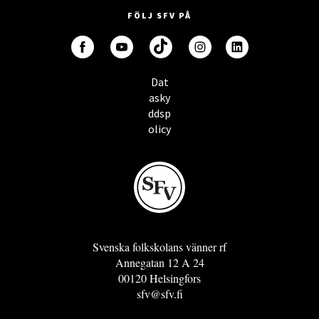
FÖLJ SFV PÅ
Dat
asky
ddsp
olicy
Svenska folkskolans vänner rf
Annegatan 12 A 24
00120 Helsingfors
sfv@sfv.fi