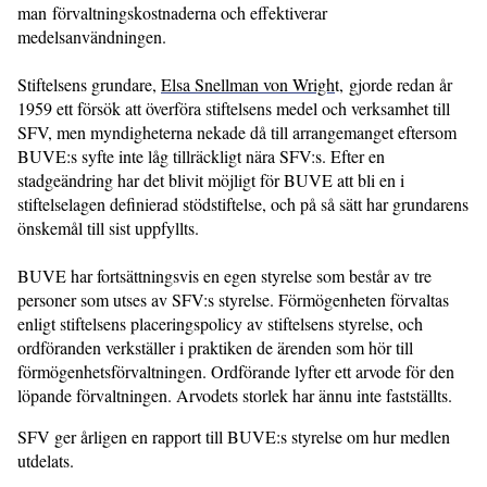
man förvaltningskostnaderna och effektiverar
medelsanvändningen.
Stiftelsens grundare,
Elsa Snellman von Wrigh
t, gjorde redan år
1959 ett försök att överföra stiftelsens medel och verksamhet till
SFV, men myndigheterna nekade då till arrangemanget eftersom
BUVE:s syfte inte låg tillräckligt nära SFV:s. Efter en
stadgeändring har det blivit möjligt för BUVE att bli en i
stiftelselagen definierad stödstiftelse, och på så sätt har grundarens
önskemål till sist uppfyllts.
BUVE har fortsättningsvis en egen styrelse som består av tre
personer som utses av SFV:s styrelse. Förmögenheten förvaltas
enligt stiftelsens placeringspolicy av stiftelsens styrelse, och
ordföranden verkställer i praktiken de ärenden som hör till
förmögenhetsförvaltningen. Ordförande lyfter ett arvode för den
löpande förvaltningen. Arvodets storlek har ännu inte fastställts.
SFV ger årligen en rapport till BUVE:s styrelse om hur medlen
utdelats.