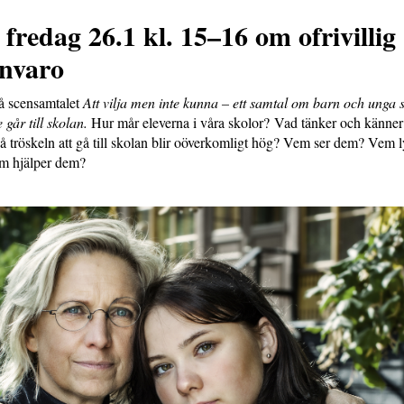
fredag 26.1 kl. 15–16 om ofrivillig
ånvaro
 scensamtalet
Att vilja men inte kunna – ett samtal om barn och unga 
går till skolan.
Hur mår eleverna i våra skolor? Vad tänker och känne
tröskeln att gå till skolan blir oöverkomligt hög? Vem ser dem? Vem l
em hjälper dem?