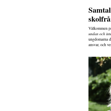
Samtal 
skolfr
Välkommen på
undan och inte 
ungdomarna då 
ansvar, och v