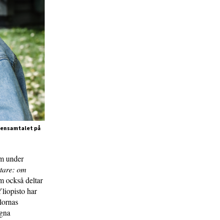
scensamtalet på
om under
tare: om
m också deltar
liopisto har
lornas
egna