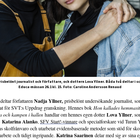
prisbelönt journalist och författare, och dottern Lova Yllner. Båda två deltar i 
Educa-mässan 26.1 kl. 15. Foto: Caroline Andersson Renaud
Nadja Yllner,
deltar författaren
prisbelönt undersökande journalist, s
at för SVT:s Uppdrag granskning. Hennes bok
Hon kallades hemmasit
Lova Yllner
na och kampen i hallen
handlar om hennes egen dotter
, so
Katarina Alanko
.
,
SFV Start!-vinnare
och specialforskare vid Turun Y
s skolfrånvaro och utarbetat evidensbaserade metoder som stöd för sko
Katrina Saarinen
rbete och tidigt ingripande.
delar med sig av sina 