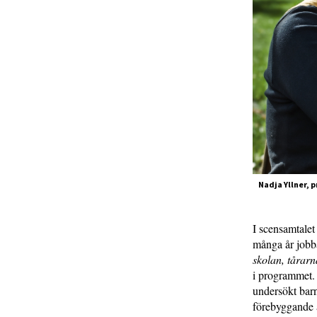
Nadja Yllner, 
I scensamtalet 
många år jobb
skolan, tårar
i programmet
undersökt barn
förebyggande a