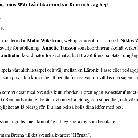
 finns SFV i två olika montrar. Kom och säg hej!
3
ats:
Malin Wikström
Niklas 
kt-montern där
, webbproducent för Lärorikt,
Annette Jansson
svarig för utbildning,
som koordinerar skolnätverket
Lindholm
, koordinator för skolnätverket Bravo! finns på plats i omgån
pela vårt aktivitetsspel och välj mellan en Lärorikt-kasse eller pedago
t som pris. Och kom ihåg att berätta för oss vad du vill läsa på sajten lär
n som vi delar med Svenska kulturfonden, Föreningen Konstsamfundet o
ia Renlunds minne, berättar vi om våra bidrag och stipendier, och vilk
jlighet att få bidrag för. Du kan också bolla dina idéer med oss.
ässan är gratis,
men kom ihåg att registrera dig som besökare.
inansiärerna till det svenska kvartert "Hörnan".