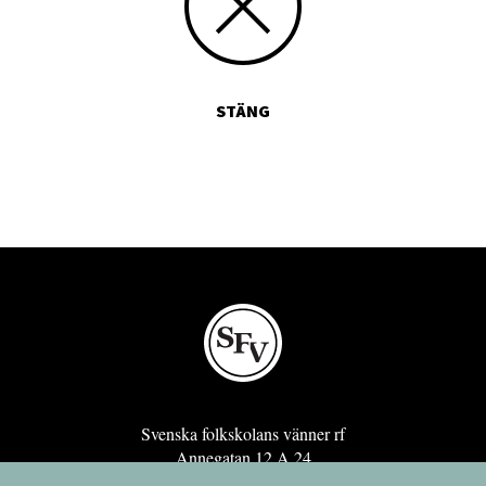
STÄNG
Svenska folkskolans vänner rf
Annegatan 12 A 24
00120 Helsingfors