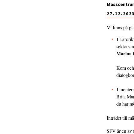
Mässcentrum,
27.12.202
Vi finns på pl
I Lärori
sektorsan
Marina 
Kom och s
dialogkor
I monter
Brita Mar
du har mö
Inträdet till m
SFV är en av f