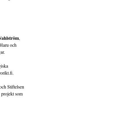
Wahlström
,
 Haru och
gar.
giska
orikt.fi.
ch Stiftelsen
a projekt som