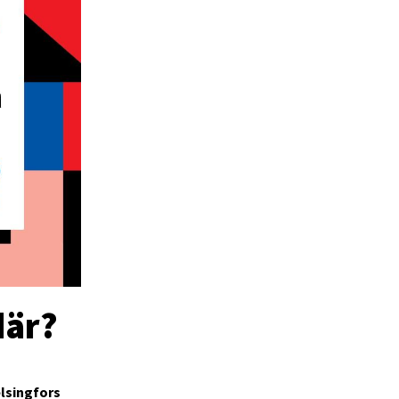
där?
lsingfors