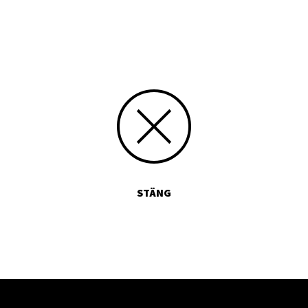
sfv.fi/tavlingar.
STÄNG