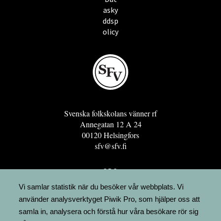
asky
ddsp
olicy
Svenska folkskolans vänner rf
Annegatan 12 A 24
00120 Helsingfors
sfv@sfv.fi
GRO
FÖRENINGSRESURSEN
Vi samlar statistik när du besöker vår webbplats. Vi
använder analysverktyget Piwik Pro, som hjälper oss att
MINNESRUNOR.FI
samla in, analysera och förstå hur våra besökare rör sig
UPPSLAGSVERKET FINLAND