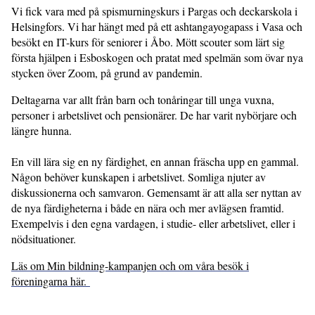
Vi fick vara med på spismurningskurs i Pargas och deckarskola i
Helsingfors. Vi har hängt med på ett ashtangayogapass i Vasa och
besökt en IT-kurs för seniorer i Åbo. Mött scouter som lärt sig
första hjälpen i Esboskogen och pratat med spelmän som övar nya
stycken över Zoom, på grund av pandemin.
Deltagarna var allt från barn och tonåringar till unga vuxna,
personer i arbetslivet och pensionärer. De har varit nybörjare och
längre hunna.
En vill lära sig en ny färdighet, en annan fräscha upp en gammal.
Någon behöver kunskapen i arbetslivet. Somliga njuter av
diskussionerna och samvaron. Gemensamt är att alla ser nyttan av
de nya färdigheterna i både en nära och mer avlägsen framtid.
Exempelvis i den egna vardagen, i studie- eller arbetslivet, eller i
nödsituationer.
Läs om Min bildning-kampanjen och om våra besök i
föreningarna här.