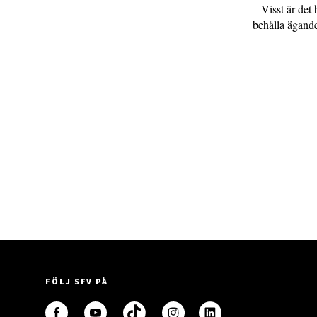
– Visst är det 
behålla ägand
FÖLJ SFV PÅ