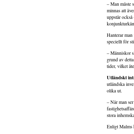
– Man måste se
minnas att även
uppstår också 
konjunktur­kän
Hanterar man r
speciellt för s
– Människor sk
grund av detta
tider, vilket åt
Utländskt int
utländska inve
olika ut.
– När man ser 
fastighetsaffä
stora inhemska
Enligt Malms h