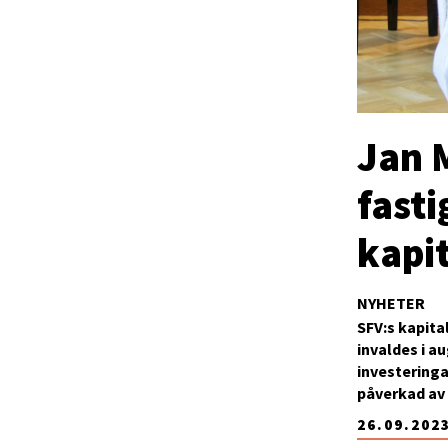
Jan 
fast
kapi
NYHETER
SFV:s kapit
invaldes i a
investering
påverkad av 
26.09.202