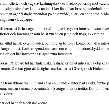
 till helheten och väga avkastningskrav och riskexponering mot varandr
 fastig­hetsinnehav kan ha andra risker än enbart brist på underhåll; en v
om man äger fastig­heter endast på ett område, eller i en enda stad. Sådan
sligt som värdepapper.
iskerna, så är fast egen­dom fortsättningsvis mycket intressant som inve
tiftelser och föreningar som helst vill ha en jämn och trygg avkastning.
a alltid ha tak över huvudet, och företag behöver kontor och affärsut
 fungerar fast, konkret egendom även som ett gott inflationsskydd unde
er gjort det här investerings­slaget extra intressant.
resse.
På senare tid har finländska fastigheter blivit intressanta objekt ä
sterare. Det har gjort att fastighetsmarknaderna i Sverige och Finland b
på transaktionerna i Finland så är en utländsk aktör part i cirka femtio 
rerna, medan samma procentandel i Sverige är cirka trettio. Där dominera
 aktörer.
ar det både för- och nackdelar.