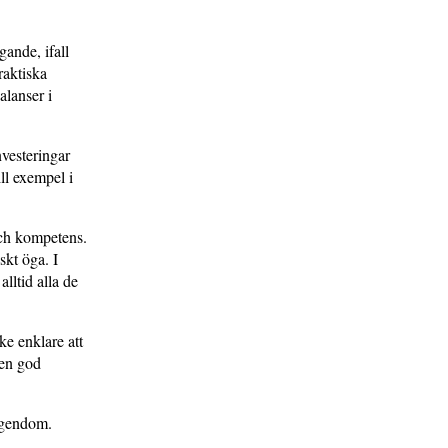
gande, ifall
raktiska
lanser i
vesteringar
ill exempel i
 och kompetens.
kt öga. I
alltid alla de
e enklare att
 en god
 egendom.