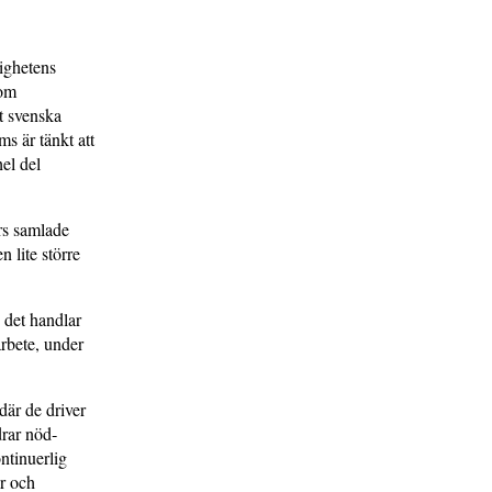
ighetens
som
et svenska
s är tänkt att
el del
ers samlade
 lite större
, det handlar
arbete, under
där de driver
drar nöd­
ontinuerlig
er och