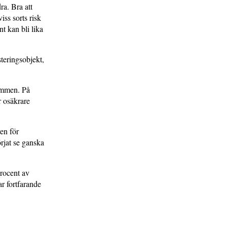
a. Bra att
iss sorts risk
t kan bli lika
steringsobjekt,
rymmen. På
r osäkrare
ven för
örjat se ganska
procent av
r fortfarande