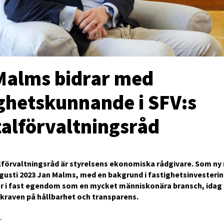
Malms bidrar med
ighetskunnande i SFV:s
talförvaltningsråd
alförvaltningsråd är styrelsens ekonomiska rådgivare. Som n
ugusti 2023 Jan Malms, med en bakgrund i fastighetsinvesterin
ar i fast egendom som en mycket människonära bransch, idag 
kraven på hållbarhet och transparens.
3