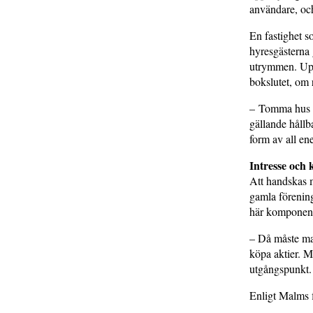
användare, oc
En fastighet so
hyresgästerna 
utrymmen. Upp
bokslutet, om 
– Tomma hus p
gällande hållba
form av all ene
Intresse och
Att handskas m
gamla föreninga
här komponente
– Då måste ma
köpa aktier. 
utgångspunkt.
Enligt Malms f