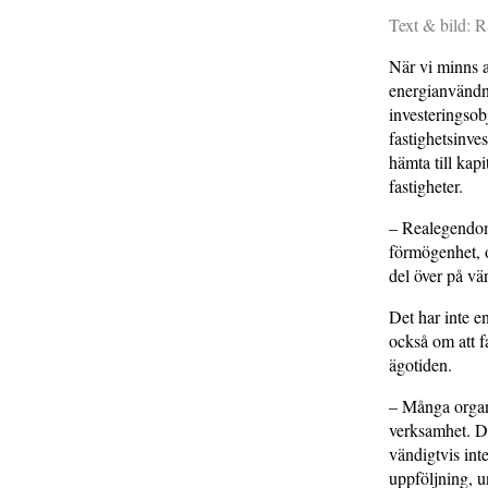
Text & bild: 
När vi minns a
energianvändni
investeringsob
fastighets­inv
hämta till kap
fastigheter.
– Realegendom 
förmögenhet, o
del över på v
Det har inte e
också om att f
ägotiden.
– Många organis
verksamhet. De
vändigtvis inte
uppföljning, u