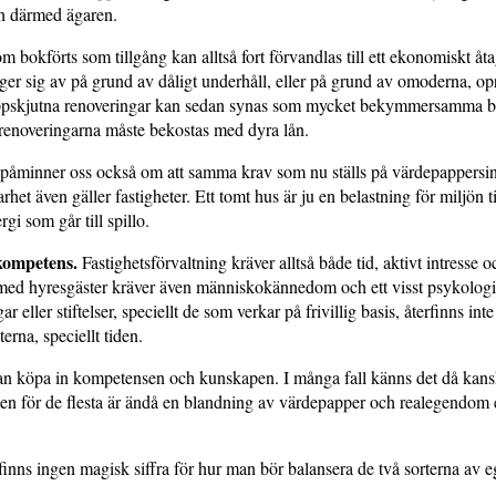
h därmed ägaren.
m bokförts som tillgång kan alltså fort förvandlas till ett ekonomiskt åta
ger sig av på grund av dåligt underhåll, eller på grund av omoderna, op
skjutna renoveringar kan sedan synas som mycket bekymmersamma ba
renoveringarna måste bekostas med dyra lån.
åminner oss också om att samma krav som nu ställs på värdepappersin
rhet även gäller fastigheter. Ett tomt hus är ju en belastning för miljön t
rgi som går till spillo.
 kompetens.
Fastighetsförvaltning kräver alltså både tid, aktivt intresse
ed hyresgäster kräver även människo­kännedom och ett visst psykologis
r eller stiftelser, speciellt de som verkar på frivillig basis, återfinns inte 
rna, speciellt tiden.
n köpa in kompetensen och kunskapen. I många fall känns det då kansk
Men för de flesta är ändå en blandning av värdepapper och realegendom
inns ingen magisk siffra för hur man bör balansera de två sorterna av