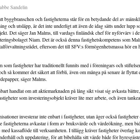
Rabbe Sandelin
tt byggbranschen och fastigheterna står för en betydande del av mänskl
ng och utsläpp, är det inte underligt att även de idag sätts under lupp 
jekt. Det säger Jan Malms, till vardags finländsk chef för nyförvärv i d
esteringsbolaget Niam. Det är också denna fastighetskompetens som Malm
italförvaltningsrådet, eftersom det till SFV:s förmögenhetsmassa hör en h
som fastigheter har traditionellt funnits med i föreningars och stiftels
ch så kommer det säkert att förbli, även om många på senare år flyttat en
ärdepapper, säger Malms.
nbart handlat om att aktiemarknaden på lång sikt visat sig avkasta bättre
astigheter som investeringsobjekt kräver lite mer arbete, och även tanke­
ationer investerar inte enbart i fastigheter, utan äger också fastigheter 
 fastigheterna avkastar i form av bruks­värde och värdeökning, men bi
 med kassaflöde till verk­samheten. I tillägg kräver fastigheter överlag k
nder­håll och uppdatering, för att bibehålla sitt värde både för hyresgäst