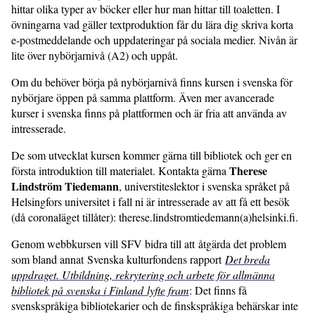
hittar olika typer av böcker eller hur man hittar till toaletten. I
övningarna vad gäller textproduktion får du lära dig skriva korta
e-postmeddelande och uppdateringar på sociala medier. Nivån är
lite över nybörjarnivå (A2) och uppåt.
Om du behöver börja på nybörjarnivå finns kursen i svenska för
nybörjare öppen på samma plattform. Även mer avancerade
kurser i svenska finns på plattformen och är fria att använda av
intresserade.
De som utvecklat kursen kommer gärna till bibliotek och ger en
Therese
första introduktion till materialet. Kontakta gärna
Lindström Tiedemann
, universtiteslektor i svenska språket på
Helsingfors universitet i fall ni är intresserade av att få ett besök
(då coronaläget tillåter): therese.lindstromtiedemann(a)helsinki.fi.
Genom webbkursen vill SFV bidra till att åtgärda det problem
som bland annat Svenska kulturfondens rapport
Det breda
uppdraget. Utbildning, rekrytering och arbete för allmänna
bibliotek på svenska i Finland lyfte fram
: Det finns få
svenskspråkiga bibliotekarier och de finskspråkiga behärskar inte